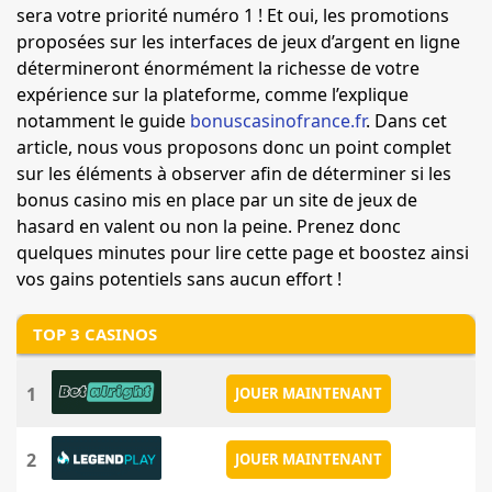
sera votre priorité numéro 1 ! Et oui, les promotions
proposées sur les interfaces de jeux d’argent en ligne
détermineront énormément la richesse de votre
expérience sur la plateforme, comme l’explique
notamment le guide
bonuscasinofrance.fr
. Dans cet
article, nous vous proposons donc un point complet
sur les éléments à observer afin de déterminer si les
bonus casino mis en place par un site de jeux de
hasard en valent ou non la peine. Prenez donc
quelques minutes pour lire cette page et boostez ainsi
vos gains potentiels sans aucun effort !
TOP 3 CASINOS
1
JOUER MAINTENANT
2
JOUER MAINTENANT