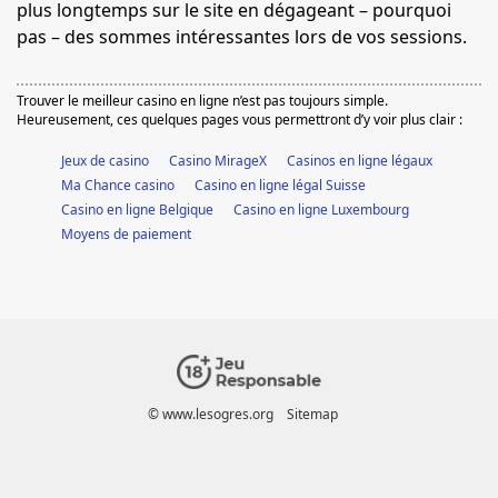
plus longtemps sur le site en dégageant – pourquoi
pas – des sommes intéressantes lors de vos sessions.
Trouver le meilleur casino en ligne n’est pas toujours simple.
Heureusement, ces quelques pages vous permettront d’y voir plus clair :
Jeux de casino
Casino MirageX
Casinos en ligne légaux
Ma Chance casino
Casino en ligne légal Suisse
Casino en ligne Belgique
Casino en ligne Luxembourg
Moyens de paiement
© www.lesogres.org
Sitemap