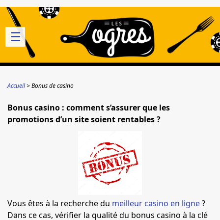
☰
Accueil
Bonus de casino
Bonus casino : comment s’assurer que les
promotions d’un site soient rentables ?
Vous êtes à la recherche du
meilleur casino en ligne
?
Dans ce cas, vérifier la qualité du bonus casino à la clé