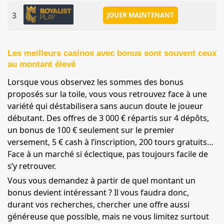
3
JOUER MAINTENANT
Les meilleurs casinos avec bonus sont souvent ceux
au montant élevé
Lorsque vous observez les sommes des bonus
proposés sur la toile, vous vous retrouvez face à une
variété qui déstabilisera sans aucun doute le joueur
débutant. Des offres de 3 000 € répartis sur 4 dépôts,
un bonus de 100 € seulement sur le premier
versement, 5 € cash à l’inscription, 200 tours gratuits…
Face à un marché si éclectique, pas toujours facile de
s’y retrouver.
Vous vous demandez à partir de quel montant un
bonus devient intéressant ? Il vous faudra donc,
durant vos recherches, chercher une offre aussi
généreuse que possible, mais ne vous limitez surtout