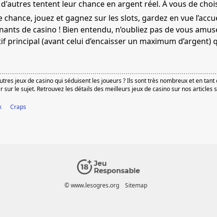
 d'autres tentent leur chance en argent réel. À vous de choi
 chance, jouez et gagnez sur les slots, gardez en vue l’accu
ants de casino ! Bien entendu, n’oubliez pas de vous amuser
tif principal (avant celui d’encaisser un maximum d’argent
utres jeux de casino qui séduisent les joueurs ? Ils sont très nombreux et en tant
 sur le sujet. Retrouvez les détails des meilleurs jeux de casino sur nos articles s
k
Craps
© www.lesogres.org
Sitemap