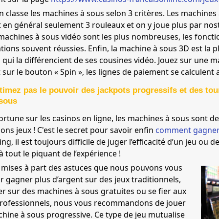
on classe les machines à sous selon 3 critères. Les machines 
en général seulement 3 rouleaux et on y joue plus par nost
 machines à sous vidéo sont les plus nombreuses, les fonctio
tions souvent réussies. Enfin, la machine à sous 3D est la p
qui la différencient de ses cousines vidéo. Jouez sur une 
sur le bouton « Spin », les lignes de paiement se calculen
imez pas le pouvoir des jackpots progressifs et des tour
sous
fortune sur les casinos en ligne, les machines à sous sont de
bons jeux ! C'est le secret pour savoir enfin
comment gagner 
ng, il est toujours difficile de juger l’efficacité d’un jeu ou
 là tout le piquant de l’expérience !
 mises à part des astuces que nous pouvons vous
 gagner plus d’argent sur des jeux traditionnels,
 sur des machines à sous gratuites ou se fier aux
professionnels, nous vous recommandons de jouer
hine à sous progressive. Ce type de jeu mutualise