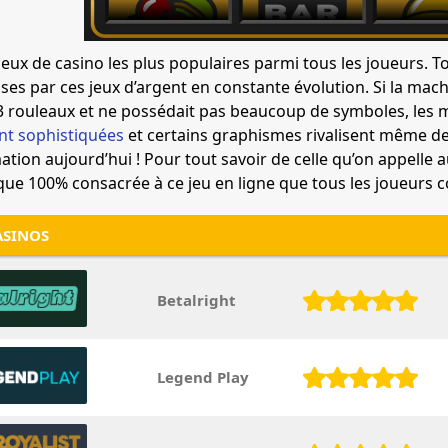
 jeux de casino les plus populaires parmi tous les joueurs. T
ses par ces jeux d’argent en constante évolution. Si la mac
 rouleaux et ne possédait pas beaucoup de symboles, les m
t sophistiquées
et certains graphismes rivalisent même de 
ation aujourd’hui ! Pour tout savoir de celle qu’on appelle auss
que 100% consacrée à ce jeu en ligne que tous les joueurs c
ASINOS
Betalright
Legend Play