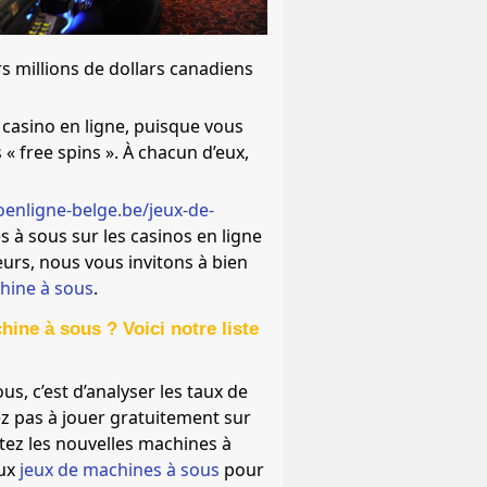
rs millions de dollars canadiens
 casino en ligne, puisque vous
 « free spins ». À chacun d’eux,
enligne-belge.be/jeux-de-
à sous sur les casinos en ligne
eurs, nous vous invitons à bien
hine à sous
.
ine à sous ? Voici notre liste
s, c’est d’analyser les taux de
ez pas à jouer gratuitement sur
tez les nouvelles machines à
aux
jeux de machines à sous
pour