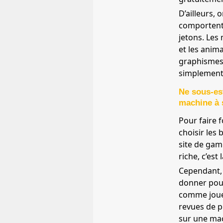
D’ailleurs, 
comportent 
jetons. Les
et les anima
graphismes 
simplement 
Ne sous-est
machine à 
Pour faire 
choisir les 
site de gami
riche, c’est
Cependant,
donner pour
comme jouer
revues de 
sur une mac