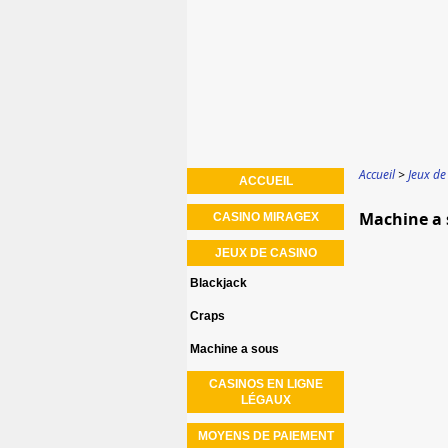
Accueil
Jeux de
ACCUEIL
Machine a s
CASINO MIRAGEX
JEUX DE CASINO
Blackjack
Craps
Machine a sous
CASINOS EN LIGNE
LÉGAUX
MOYENS DE PAIEMENT