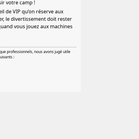
sir votre camp !
eil de VIP qu’on réserve aux
, le divertissement doit rester
) quand vous jouez aux machines
 que professionnels, nous avons jugé utile
uivants :